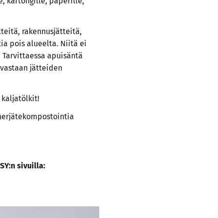
, kartongille, paperille,
tteitä, rakennusjätteitä,
ia pois alueelta. Niitä ei
! Tarvittaessa apuisäntä
 vastaan jätteiden
kaljatölkit!
iherjätekompostointia
SY:n sivuilla: