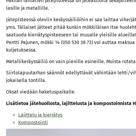
Pakilan rantatien jätepisteessä on jäteastioita sekajätteelle
lasille ja metallille.
Jätepisteessä oleviin keräyssäiliöihin ei saa laittaa viherjä
yms. Tällaiset jätteet pitää kunkin mökkiläisen itse huoleht
saatuoda kierrätyspisteeseen tai muualle yleisille alueille
Pentti Pajunen, mökki 14 (050 530 38 73) voi auttaa maksua
kuljetuksessa.
Metallikeräyssäiliö on vain pienille esineille. Muista rutata 
Siirtolapuutarhan säännöt edellyttävät vähintään lehti/v
jokaisella tontilla.
Oksat viedään haketuspaikalle.
Lisätietoa jätehuollosta, lajittelusta ja kompostoinnista H
Lajittelu ja kierrätys
Kompostointi