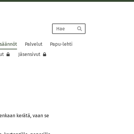
Haku
Hae
 säännöt
Palvelut
Papu-lehti
ut
Jäsensivut
itenkaan kerätä, vaan se