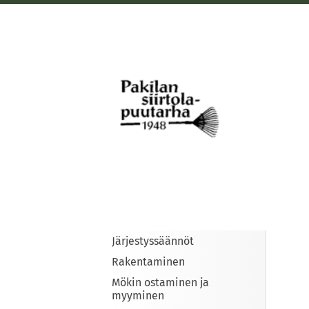
Siirry
sivun
sisältöön
Pakilan siirtolapuutarha
Järjestyssäännöt
Rakentaminen
Mökin ostaminen ja
myyminen