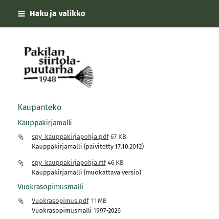
Siirry
Haku ja valikko
sivun
sisältöön
Pakilan siirtolapuutarha
Kaupanteko
Kauppakirjamalli
spy_kauppakirjapohja.pdf
67 KB
Kauppakirjamalli (päivitetty 17.10.2012)
spy_kauppakirjapohja.rtf
46 KB
Kauppakirjamalli (muokattava versio)
Vuokrasopimusmalli
Vuokrasopimus.pdf
11 MB
Vuokrasopimusmalli 1997-2026