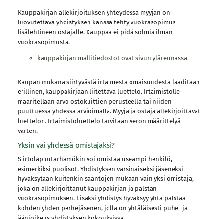
Kauppakirjan allekirjoituksen yhteydessä myyjän on
luovutettava yhdistyksen kanssa tehty vuokrasopimus
lisälehtineen ostajalle. Kauppaa ei pidä solmia ilman
vuokrasopimusta.
kauppakirjan mallitiedostot ovat sivun yläreunassa
Kaupan mukana siirtyvästä irtaimesta omaisuudesta laaditaan
erillinen, kauppakirjaan liitettävä luettelo. Irtaimistolle
määritellään arvo ostokuittien perusteella tai niiden
puuttuessa yhdessä arvioimalla. Myyjä ja ostaja allekirjoittavat
luettelon. Irtaimistoluettelo tarvitaan veron määrittelyä
varten.
Yksin vai yhdessä omistajaksi?
Siirtolapuutarhamökin voi omistaa useampi henkilö,
esimerkiksi puolisot. Yhdistyksen varsinaiseksi jäseneksi
hyväksytään kuitenkin sääntöjen mukaan vain yksi omistaja,
joka on allekirjoittanut kauppakirjan ja palstan
vuokrasopimuksen. Lisäksi yhdistys hyväksyy yhtä palstaa
kohden yhden perhejäsenen, jolla on yhtäläisesti puhe- ja
äänioikeus yhdistyksen kokouksissa.