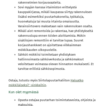
rakennelmien korjausvaateita.
Sovi myyjän kanssa irtaimiston erittelystä
kauppakirjassa, mikäli kaupassa siirtyy rakennuksen
lisäksi esimerkiksi puutarhakoneita, työkaluja,
huonekaluja tai muuta irtainta omaisuutta.
Varainsiirtovero maksetaan vain rakennuksen osalta.
Mikäli aiot remontoida ja rakentaa, hae yhdistykseltä
rakennuslupa ennen töiden aloittamista. Mökin
sisätilojen remonttiin ei tarvitse lupaa. Suuret
korjaushankkeet on ajoitettava vilkkaimman
mökkikauden ulkopuolelle.
Sähköt mökkiisi toimitetaan yhdistyksen
hallinnoimasta sähköverkosta ja sähkömaksut
veloitetaan voimassa olevan hinnaston mukaisesti. Et
tarvitse erillistä sähkösopimusta.
Ostaja, tutustu myös Siirtolapuutarhaliiton
Haluatko
mökkiläiseksi? -vinkkeihin
.
Kun olet myymässä
Opasta ostajaa puutarhan toimintatavoista, ohjeista ja
maksuista.