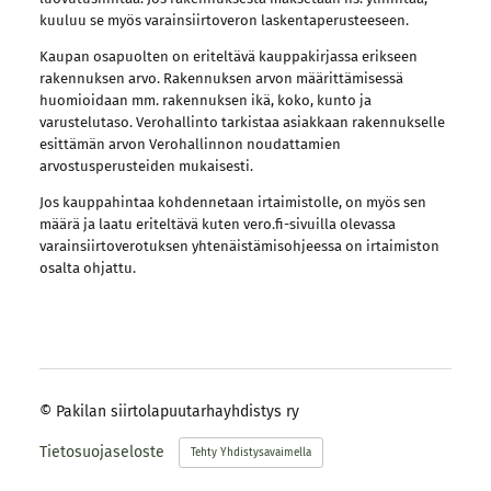
kuuluu se myös varainsiirtoveron laskentaperusteeseen.
Kaupan osapuolten on eriteltävä kauppakirjassa erikseen
rakennuksen arvo. Rakennuksen arvon määrittämisessä
huomioidaan mm. rakennuksen ikä, koko, kunto ja
varustelutaso. Verohallinto tarkistaa asiakkaan rakennukselle
esittämän arvon Verohallinnon noudattamien
arvostusperusteiden mukaisesti.
Jos kauppahintaa kohdennetaan irtaimistolle, on myös sen
määrä ja laatu eriteltävä kuten vero.fi-sivuilla olevassa
varainsiirtoverotuksen yhtenäistämisohjeessa on irtaimiston
osalta ohjattu.
©
Pakilan siirtolapuutarhayhdistys ry
Tietosuojaseloste
Tehty Yhdistysavaimella