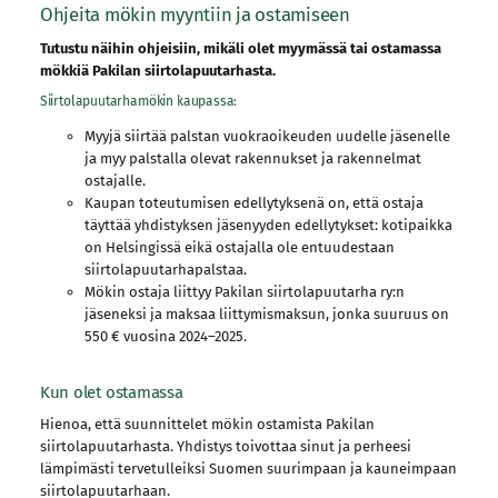
Ohjeita mökin myyntiin ja ostamiseen
Tutustu näihin ohjeisiin, mikäli olet myymässä tai ostamassa
mökkiä Pakilan siirtolapuutarhasta.
Siirtolapuutarhamökin kaupassa:
Myyjä siirtää palstan vuokraoikeuden uudelle jäsenelle
ja myy palstalla olevat rakennukset ja rakennelmat
ostajalle.
Kaupan toteutumisen edellytyksenä on, että ostaja
täyttää yhdistyksen jäsenyyden edellytykset: kotipaikka
on Helsingissä eikä ostajalla ole entuudestaan
siirtolapuutarhapalstaa.
Mökin ostaja liittyy Pakilan siirtolapuutarha ry:n
jäseneksi ja maksaa liittymismaksun, jonka suuruus on
550 € vuosina 2024–2025.
Kun olet ostamassa
Hienoa, että suunnittelet mökin ostamista Pakilan
siirtolapuutarhasta. Yhdistys toivottaa sinut ja perheesi
lämpimästi tervetulleiksi Suomen suurimpaan ja kauneimpaan
siirtolapuutarhaan.