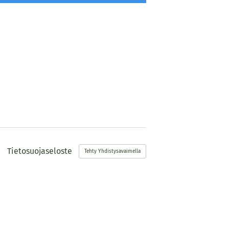
Tietosuojaseloste
Tehty Yhdistysavaimella