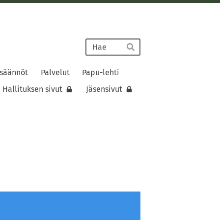
Haku
Hae
 säännöt
Palvelut
Papu-lehti
Hallituksen sivut
Jäsensivut