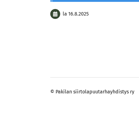
la 16.8.2025
©
Pakilan siirtolapuutarhayhdistys ry