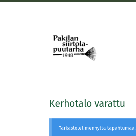
Siirry
sivun
sisältöön
Pakilan siirtolapuutarha
Kerhotalo varattu
Tarkastelet mennyttä tapahtumaa.