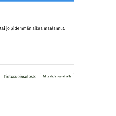
a tai jo pidemmän aikaa maalannut.
Tietosuojaseloste
Tehty Yhdistysavaimella