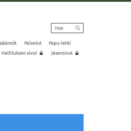
Haku
Hae
 säännöt
Palvelut
Papu-lehti
Hallituksen sivut
Jäsensivut