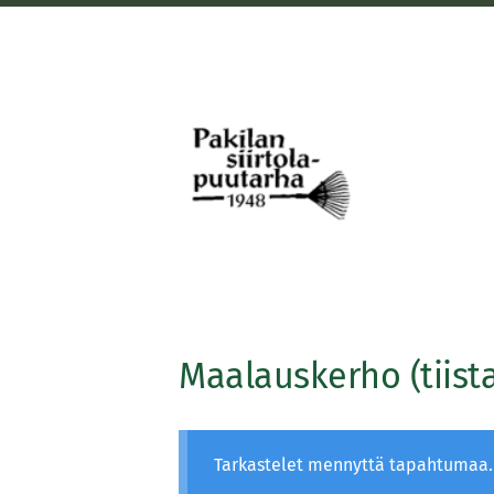
Siirry
sivun
sisältöön
Pakilan siirtolapuutarha
Maalauskerho (tiistai
Tarkastelet mennyttä tapahtumaa.