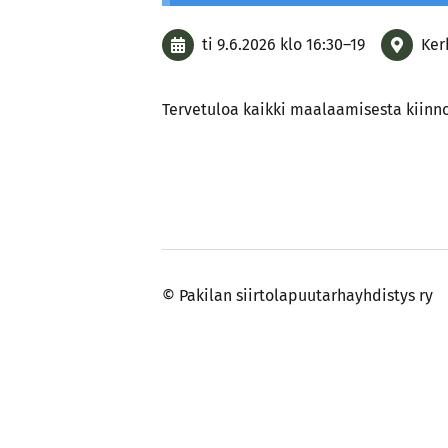
ti 9.6.2026
klo 16:30
–
19
Ker
Tervetuloa kaikki maalaamisesta kiinno
©
Pakilan siirtolapuutarhayhdistys ry