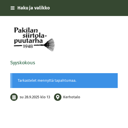
Siirry
Haku ja valikko
sivun
sisältöön
Pakilan siirtolapuutarha
Syyskokous
Tarkastelet mennyttä tapahtumaa.
su 28.9.2025
klo 13
Kerhotalo