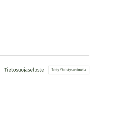
Tietosuojaseloste
Tehty Yhdistysavaimella