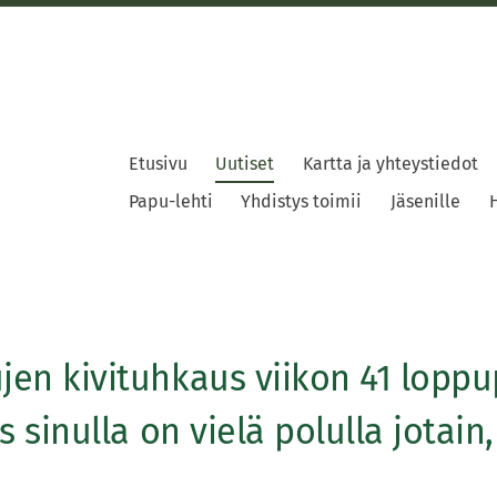
Etusivu
Uutiset
Kartta ja yhteystiedot
Papu-lehti
Yhdistys toimii
Jäsenille
H
jen kivituhkaus viikon 41 loppup
s sinulla on vielä polulla jotain, 