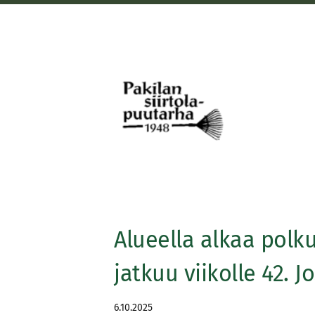
Siirry
sivun
sisältöön
Pakilan siirtolapuutarha
Alueella alkaa polku
jatkuu viikolle 42. Jo
6.10.2025