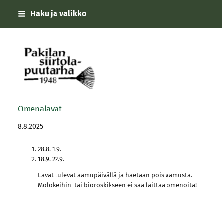
Siirry
Haku ja valikko
sivun
sisältöön
Pakilan siirtolapuutarha
Omenalavat
8.8.2025
28.8.-1.9.
18.9.-22.9.
Lavat tulevat aamupäivällä ja haetaan pois aamusta.
Molokeihin tai bioroskikseen ei saa laittaa omenoita!